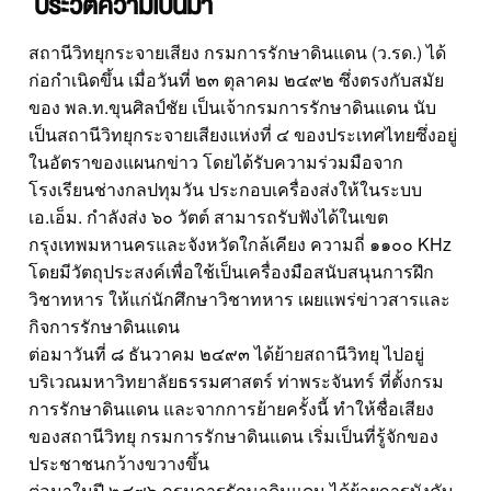
ประวัติความเป็นมา
สถานีวิทยุกระจายเสียง กรมการรักษาดินแดน (ว.รด.) ได้
ก่อกำเนิดขึ้น เมื่อวันที่ ๒๓ ตุลาคม ๒๔๙๒ ซึ่งตรงกับสมัย
ของ พล.ท.ขุนศิลป์ชัย เป็นเจ้ากรมการรักษาดินแดน นับ
เป็นสถานีวิทยุกระจายเสียงแห่งที่ ๔ ของประเทศไทยซึ่งอยู่
ในอัตราของแผนกข่าว โดยได้รับความร่วมมือจาก
โรงเรียนช่างกลปทุมวัน ประกอบเครื่องส่งให้ในระบบ
เอ.เอ็ม. กำลังส่ง ๖๐ วัตต์ สามารถรับฟังได้ในเขต
กรุงเทพมหานครและจังหวัดใกล้เคียง ความถี่ ๑๑๐๐ KHz
โดยมีวัตถุประสงค์เพื่อใช้เป็นเครื่องมือสนับสนุนการฝึก
วิชาทหาร ให้แก่นักศึกษาวิชาทหาร เผยแพร่ข่าวสารและ
กิจการรักษาดินแดน
ต่อมาวันที่ ๘ ธันวาคม ๒๔๙๓ ได้ย้ายสถานีวิทยุ ไปอยู่
บริเวณมหาวิทยาลัยธรรมศาสตร์ ท่าพระจันทร์ ที่ตั้งกรม
การรักษาดินแดน และจากการย้ายครั้งนี้ ทำให้ชื่อเสียง
ของสถานีวิทยุ กรมการรักษาดินแดน เริ่มเป็นที่รู้จักของ
ประชาชนกว้างขวางขึ้น
ต่อมาในปี ๒๔๙๖ กรมการรักษาดินแดน ได้ย้ายการบังคับ