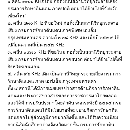
๑.คลื่น ๑๑๐๐ KHz เดิม ก่อตั้งเป็นสถานีวิทยุกระจายเสียง
กรมการรักษาดินแดน ภาคปกติ ต่อมาได้ย้ายไปที่จังหวัด
เชียงใหม่
๒. คลื่น ๗๓๐ KHz ที่ขอใหม่ ก่อตั้งเป็นสถานีวิทยุกระจาย
เสียง กรมการรักษาดินแดน ภาคพิเศษ เอ.เอ็ม
กรุงเทพมหานคร ความถี่ ๗๓๘ KHz และเมื่อปี ๒๕๓๙ ได้
เปลี่ยนความถี่เป็น ๗๔๗ KHz
๓. คลื่น ๑๔๗๐ KHz ที่ขอใหม่ ก่อตั้งเป็นสถานีวิทยุกระจาย
เสียง กรมการรักษาดินแดน ภาคผนวก ต่อมาได้ย้ายไปตั้งที่
จังหวัดขอนแก่น
๔. คลื่น ๙๖ KHz เดิม เป็นสถานีวิทยุกระจายเสียง กรมการ
รักษาดินแดน ภาค เอฟ.เอ็ม.กรุงเทพมหานคร
ทั้ง ๔ สถานี ได้มีการเผยแพร่ข่าวสารด้านกิจการรักษาดิน
แดนและประกาศข่าวสารของทางราชการมาโดยตลอด
และได้มีการปรับปรุงมาโดยลำดับ จนกระทั่งปี ๒๕๑๕ กรม
การรักษาดินแดนได้มีนโยบายที่จะขยายกิจการรักษาดิน
แดนออกไปสู่ส่วนภูมิภาคมากยิ่งขึ้น และได้รับความนิยม
จากนิสิตนักศึกษาต่างจังหวัดมากขึ้น กรมการรักษาดิน