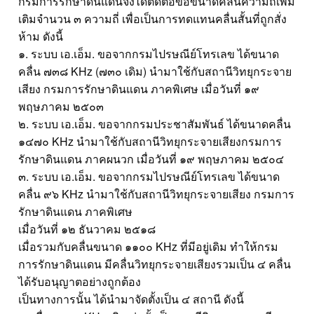
กรมการรักษาดินแดนจึงได้ติดต่อขอขนาดคลื่นความถี่เพิ่ม
เติมจำนวน ๓ ความถี่ เพื่อเป็นการทดแทนคลื่นสั้นที่ถูกสั่ง
ห้าม ดังนี้
๑. ระบบ เอ.เอ็ม. ขอจากกรมไปรษณีย์โทรเลข ได้ขนาด
คลื่น ๗๓๘ KHz (๗๓๐ เดิม) นำมาใช้กับสถานีวิทยุกระจาย
เสียง กรมการรักษาดินแดน ภาคพิเศษ เมื่อวันที่ ๑๙
พฤษภาคม ๒๕๐๓
๒. ระบบ เอ.เอ็ม. ขอจากกรมประชาสัมพันธ์ ได้ขนาดคลื่น
๑๔๗๐ KHz นำมาใช้กับสถานีวิทยุกระจายเสียงกรมการ
รักษาดินแดน ภาคผนวก เมื่อวันที่ ๑๙ พฤษภาคม ๒๕๐๔
๓. ระบบ เอ.เอ็ม. ขอจากกรมไปรษณีย์โทรเลข ได้ขนาด
คลื่น ๙๖ KHz นำมาใช้กับสถานีวิทยุกระจายเสียง กรมการ
รักษาดินแดน ภาคพิเศษ
เมื่อวันที่ ๑๒ ธันวาคม ๒๕๑๘
เมื่อรวมกับคลื่นขนาด ๑๑๐๐ KHz ที่มีอยู่เดิม ทำให้กรม
การรักษาดินแดน มีคลื่นวิทยุกระจายเสียงรวมเป็น ๔ คลื่น
ได้รับอนุญาตอย่างถูกต้อง
เป็นทางการนั้น ได้นำมาจัดตั้งเป็น ๔ สถานี ดังนี้