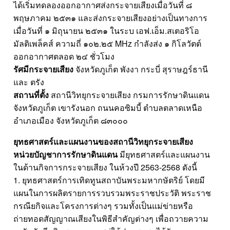
ได้เริ่มทดลองออกอากาศส่งกระจายเสียงเมื่อวันที่ ๘
พฤษภาคม ๒๕๓๑ และส่งกระจายเสียงอย่างเป็นทางการ
เมื่อวันที่ ๑ มิถุนายน ๒๕๓๑ ในระบ เอฟ.เอ็ม.สเตอริโอ
มัลติเพล็คส์ ความถี่ ๑๐๒.๒๕ MHz กำลังส่ง ๑ กิโลวัตต์
ออกอากาศตลอด ๒๔ ชั่วโมง
รัศมีกระจายเสียง
จังหวัดภูเก็ต พังงา กระบี่ สุราษฎร์ธานี
และ ตรัง
สถานที่ตั้ง
สถานีวิทยุกระจายเสียง กรมการรักษาดินแดน
จังหวัดภูเก็ต เขารังนอก ถนนคอซิมบี้ ตำบลตลาดเหนือ
อำเภอเมือง จังหวัดภูเก็ต ๘๓๐๐๐
ยุทธศาสตร์และแผนงานของสถานีวิทยุกระจายเสียง
หน่วยบัญชาการรักษาดินแดน
มียุทธศาสตร์และแผนงาน
ในด้านกิจการกระจายเสียง ในห้วงปี 2563-2568 ดังนี้
1. ยุทธศาสตร์การเทิดทูนสถาบันพระมหากษัตริย์ โดยมี
แผนในการผลิตรายการรวบรวมพระราชประวัติ พระราช
กรณียกิจและโครงการต่างๆ รวมทั้งเป็นแม่ข่ายหรือ
ถ่ายทอดสัญญาณเสียงในพิธีสำคัญต่างๆ เพื่อถวายความ