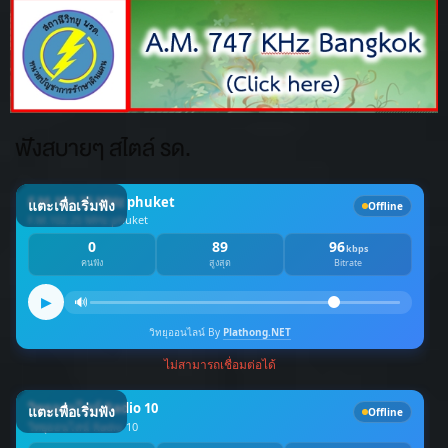
ฟังสบายๆ สไตล์ รด.