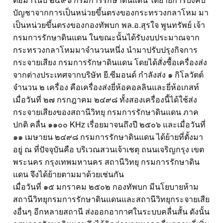
บัญชาจากการเป็นหน่วยขึ้นตรงของกระทรวงกลาโหม มา
เป็นหน่วยขึ้นตรงของกองทัพบก พล.อ.สุรใจ พูนทรัพย์ เจ้า
กรมการรักษาดินแดน ในขณะนั้นได้รับงบประมาณจาก
กระทรวงกลาโหมมาจำนวนหนึ่ง นำมาปรับปรุงกิจการ
กระจายเสียง กรมการรักษาดินแดน โดยได้สั่งซื้อเครื่องส่ง
จากต่างประเทศจากบริษัท ยี.ซีมอนด์ กำลังส่ง ๑ กิโลวัตต์
จำนวน ๒ เครื่อง คือเครื่องส่งยี่ห้อคอลลินและยี่ห้อเกสท์
เมื่อวันที่ ๒๗ กรกฎาคม ๒๔๙๘ ทั้งสองเครื่องนี้ได้ใช้ส่ง
กระจายเสียงของสถานีวิทยุ กรมการรักษาดินแดน ภาค
ปกติ คลื่น ๑๑๐๐ KHz เรื่อยมาจนถึงปี ๒๕๐๖ และเมื่อวันที่
๑๑ เมษายน ๒๔๙๘ กรมการรักษาดินแดน ได้ย้ายที่ตั้งมา
อยู่ ณ ที่ปัจจุบันคือ บริเวณสวนเจ้าเชตุ ถนนเจริญกรุง เขต
พระนคร กรุงเทพมหานคร สถานีวิทยุ กรมการรักษาดิน
แดน จึงได้ย้ายตามมาด้วยเช่นกัน
เมื่อวันที่ ๑๕ มกราคม ๒๕๐๒ กองทัพบก มีนโยบายห้าม
สถานีวิทยุกรมการรักษาดินแดนและสถานีวิทยุกระจายเสีย
งอื่นๆ อีกหลายสถานี ส่งออกอากาศในระบบคลื่นสั้น ดังนั้น