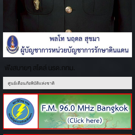
ฟังสบายๆ สไตล์ นรด.กทม.
ศูนย์เตือนภัยพิบัติแห่งชาติ