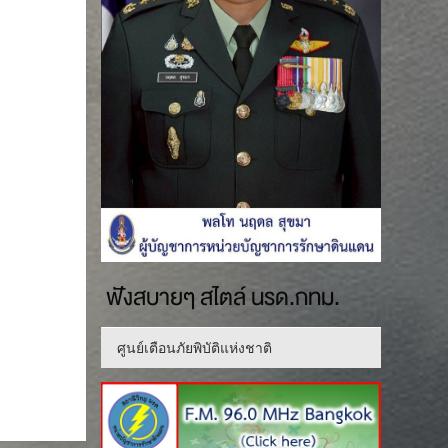
ฟังสบายๆ สไตล์ นรด.กทม.
ศูนย์เตือนภัยพิบัติแห่งชาติ