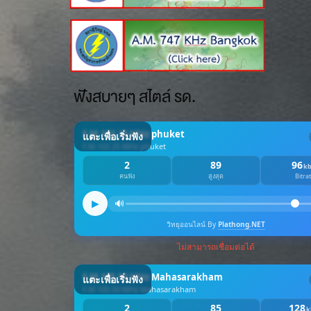
ฟังสบายๆ สไตล์ รด.