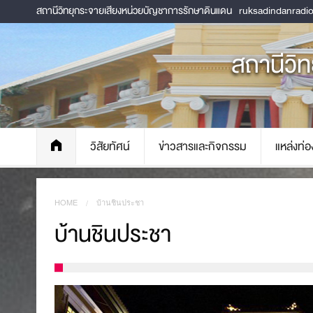
สถานีวิทยุกระจายเสียงหน่วยบัญชาการรักษาดินแดน
ruksadindanradi
สถานีวิ
วิสัยทัศน์
ข่าวสารและกิจกรรม
แหล่งท่อง
HOME
CURRENT:
บ้านชินประชา
บ้านชินประชา