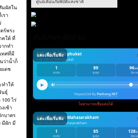
ศูนย์เตือนภัยพิบัติแห่งชาติ
สัมผัสใน
่เรา
่
สตร์พระ
ฟังสบายๆ สไตล์ รด.
ใต้ ที่
อยากทำ
ทศที่มี
นว่าน้ำก็
ลยเดช
ะทำให้
นธุ์
 100 ไร่
วงเช้า
ตักบาตร
มีผัก มี