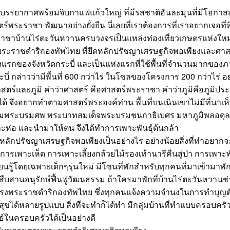
บรรยากาศพร้อมจิบกาแฟแก้วใหญ่ ที่มีรสชาติอันละมุนที่มีโอกาส
พระราชา พัฒนาอย่างยั่งยืน นี่เลยที่เราต้องการที่เราอยากเจอที่ที
ราชาบ้านไร่ตะวันหวานครบวงจรเป็นแหล่งท่องเที่ยวเกษตรแห่งใหม
พระราชดำริกองทัพไทย ที่ยึดหลักปรัชญาเศรษฐกิจพอเพียงและศา
แรกของจังหวัดกระบี่ และเป็นแห่งแรกที่ใช้พื้นที่จำนวนมากของภาค
บี่ กล่าวว่ามีพื้นที่ 600 กว่าไร่ ในโซลของโครงการ 200 กว่าไร่ 
ร์และภูมิ คำว่าศาสตร์ คือศาสตร์พระราชา คำว่าภูมิคือภูมิประเ
ได้ จึงอยากทำตามศาสตร์พระองค์ท่าน พื้นที่บนเนินเขาไม่มีที่นาเห็
ังคมพระบรมศพ พระบาทสมเด็จพระบรมชนกาธิเบศร มหาภูมิพลอดุ
ห่อ และนำมาให้ตน จึงได้ทำการเพาะพันธุ์ต้นกล้า
หลักปรัชญาเศรษฐกิจพอเพียงเป็นอย่างไร อย่างน้อยสิ่งที่ทำอยากจ
พาะเห็ด การเพาะเลี้ยงกล้วยไม้รองเท้านารีคืนสู่ป่า การเพาะพั
นรู้โดยเฉพาะเด็กๆรุ่นใหม่ มีโซนที่พักสำหรับทุกคนที่มาเข้ามาพัก
่สืบสานอนุรักษ์ฟื้นฟูวัฒนธรรม ถ้าใครมาพักที่บ้านไร่ตะวันหวานช่
ครงพระราชดำริกองทัพไทย ซึ่งทุกคนแจ้งความจำนงในการทำบุญ
มสุขได้หลายรูปแบบ สิ่งที่จะทำก็ได้ทำ มีกลุ่มบ้านที่ทำแบบครอบครัว 
ันธ์ในครอบครัวได้เป็นอย่างดี