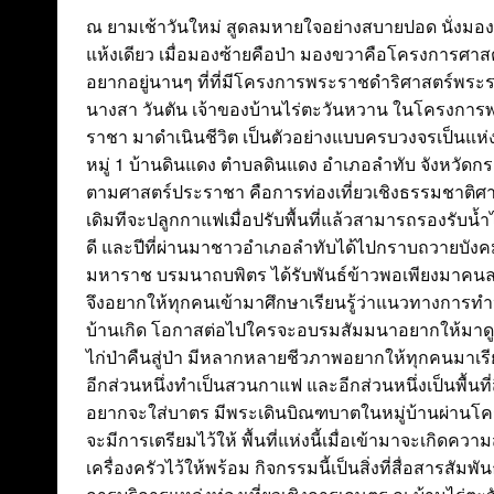
ณ ยามเช้าวันใหม่ สูดลมหายใจอย่างสบายปอด นั่งมอง
แห้งเดียว เมื่อมองซ้ายคือป่า มองขวาคือโครงการศาสตร์
อยากอยู่นานๆ ที่ที่มีโครงการพระราชดำริศาสตร์พระ
นางสา วันตัน เจ้าของบ้านไร่ตะวันหวาน ในโครงการ
ราชา มาดำเนินชีวิต เป็นตัวอย่างแบบครบวงจรเป็นแห่ง
หมู่ 1 บ้านดินแดง ตำบลดินแดง อำเภอลำทับ จังหวัดกระ
ตามศาสตร์ประราชา คือการท่องเที่ยวเชิงธรรมชาติศาสต
เดิมทีจะปลูกกาแฟเมื่อปรับพื้นที่แล้วสามารถรองรับน้ำ
ดี และปีที่ผ่านมาชาวอำเภอลำทับได้ไปกราบถวายบ
มหาราช บรมนาถบพิตร ได้รับพันธ์ข้าวพอเพียงมาคนละ
จึงอยากให้ทุกคนเข้ามาศึกษาเรียนรู้ว่าแนวทางการทำ
บ้านเกิด โอกาสต่อไปใครจะอบรมสัมมนาอยากให้มาดูการเ
ไก่ป่าคืนสู่ป่า มีหลากหลายชีวภาพอยากให้ทุกคนมาเรีย
อีกส่วนหนึ่งทำเป็นสวนกาแฟ และอีกส่วนหนึ่งเป็นพื้นที
อยากจะใส่บาตร มีพระเดินบิณฑบาตในหมู่บ้านผ่านโ
จะมีการเตรียมไว้ให้ พื้นที่แห่งนี้เมื่อเข้ามาจะเกิดควา
เครื่องครัวไว้ให้พร้อม กิจกรรมนี้เป็นสิ่งที่สื่อสารสัมพ